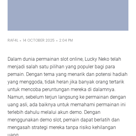
-
-
RAF4L
14 OCTOBER 2025
2:04 PM
Dalam dunia permainan slot online, Lucky Neko telah
menjadi salah satu pilihan yang populer bagi para
pemain. Dengan tema yang menarik dan potensi hadiah
yang menggoda, tidak heran jika banyak orang tertarik
untuk mencoba peruntungan mereka di dalamnya.
Namun, sebelum terjun langsung ke permainan dengan
uang asli, ada baiknya untuk memahami permainan ini
terlebih dahulu melalui akun demo. Dengan
menggunakan demo slot, pemain dapat berlatih dan
mengasah strategi mereka tanpa risiko kehilangan
uang.