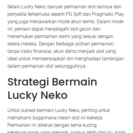
Selain Lucky Neko, banyak permainan slot lainnya dari
penyedia terkemuka seperti PG Soft dan Pragmatic Play
yang juga menawarkan mode akun demo. Dalam mode
ini, pemain dapat menjelajahi slot gacor dan
menemukan permainan resmi yang sesuai dengan
selera mereka. Dengan berbagai pilihan permainan
tanpa risiko finansial, akun demo menjadi alat yang
ideal untuk mempersiapkan diri menghadapi tantangan
dalam permainan slot sesungguhnya.
Strategi Bermain
Lucky Neko
Untuk sukses bermain Lucky Neko, penting untuk
memahami bagaimana mesin slot ini bekerja.
Permainan ini dikenal dengan tema kucing
keberuntungan yang menarik, namun lebih dari itu, Anda