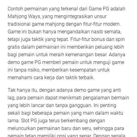
Contoh permainan yang terkenal dari Game PG adalah
Mahjong Ways, yang mengintegrasikan unsur
tradisional game mahjong dengan fitur-fitur modern.
Game ini bukan hanya mengandalkan nasib semata,
tetapi juga taktik yang tepat. Fitur-fitur bonus dan spin
gratis dalam permainan ini memberikan peluang lebih
bagi pemain untuk meraih kemenangan besar. Adanya
demo game PG memberi pemain untuk menguji game
ini tanpa risiko, memberikan kesempatan untuk
memahami cara kerja dan taktik terbaik.
Tak hanya itu, dengan adanya demo game yang anti
lag, para pemain dapat menikmati pengalaman bermain
yang lebih lancar dan tanpa gangguan. Ini penting
sekali bagi beberapa pemain yang main dalam waktu
lama. Slot PG juga terus berkembang dengan
meluncurkan permainan baru dan seru, sehingga para
pemain tetap memiliki opsi yang segar. Dengan segala