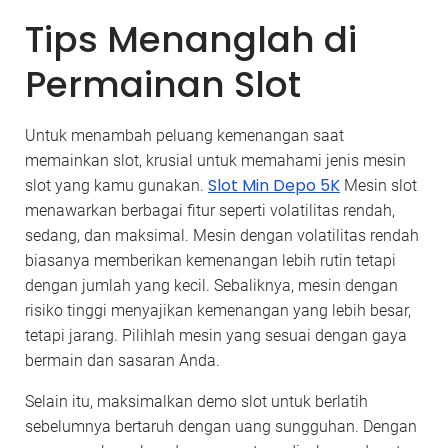
Tips Menanglah di
Permainan Slot
Untuk menambah peluang kemenangan saat
memainkan slot, krusial untuk memahami jenis mesin
Slot Min Depo 5K
slot yang kamu gunakan.
Mesin slot
menawarkan berbagai fitur seperti volatilitas rendah,
sedang, dan maksimal. Mesin dengan volatilitas rendah
biasanya memberikan kemenangan lebih rutin tetapi
dengan jumlah yang kecil. Sebaliknya, mesin dengan
risiko tinggi menyajikan kemenangan yang lebih besar,
tetapi jarang. Pilihlah mesin yang sesuai dengan gaya
bermain dan sasaran Anda.
Selain itu, maksimalkan demo slot untuk berlatih
sebelumnya bertaruh dengan uang sungguhan. Dengan