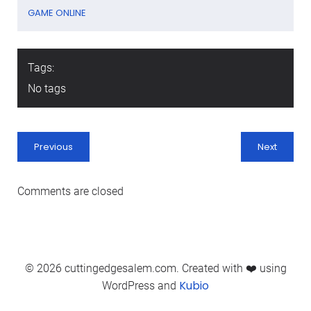
GAME ONLINE
Tags:
No tags
Previous
Next
Comments are closed
© 2026 cuttingedgesalem.com. Created with ❤️ using
Kubio
WordPress and