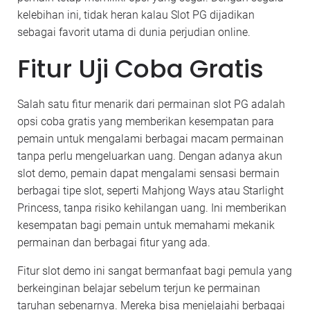
kelebihan ini, tidak heran kalau Slot PG dijadikan
sebagai favorit utama di dunia perjudian online.
Fitur Uji Coba Gratis
Salah satu fitur menarik dari permainan slot PG adalah
opsi coba gratis yang memberikan kesempatan para
pemain untuk mengalami berbagai macam permainan
tanpa perlu mengeluarkan uang. Dengan adanya akun
slot demo, pemain dapat mengalami sensasi bermain
berbagai tipe slot, seperti Mahjong Ways atau Starlight
Princess, tanpa risiko kehilangan uang. Ini memberikan
kesempatan bagi pemain untuk memahami mekanik
permainan dan berbagai fitur yang ada.
Fitur slot demo ini sangat bermanfaat bagi pemula yang
berkeinginan belajar sebelum terjun ke permainan
taruhan sebenarnya. Mereka bisa menjelajahi berbagai