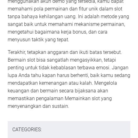
menggunakan akun demo yang tersedia, kamu dapat
memahami pola permainan dan fitur unik dalam slot
tanpa bahaya kehilangan uang. Ini adalah metode yang
sangat baik untuk memahami mekanisme permainan,
mengetahui bagaimana kerja bonus, dan cara
menyusun taktik yang tepat.
Terakhir, tetapkan anggaran dan ikuti batas tersebut.
Bermain slot bisa sangatlah mengasyikkan, tetapi
penting untuk tidak kebablasan terbawa emosi. Jangan
lupa Anda tahu kapan harus berhenti, baik kamu sedang
mendapatkan kemenangan atau kalah. Mengelola
keuangan dan bermain secara bijaksana akan
memastikan pengalaman Memainkan slot yang
menyenangkan dan sustain.
CATEGORIES: