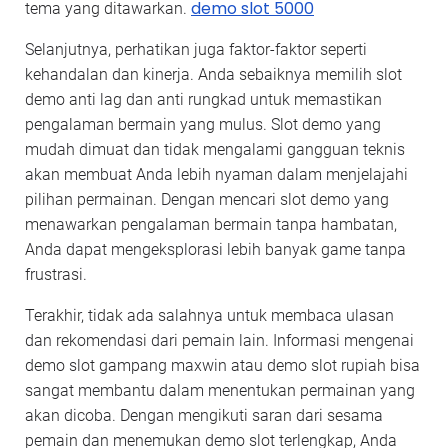
demo slot 5000
tema yang ditawarkan.
Selanjutnya, perhatikan juga faktor-faktor seperti
kehandalan dan kinerja. Anda sebaiknya memilih slot
demo anti lag dan anti rungkad untuk memastikan
pengalaman bermain yang mulus. Slot demo yang
mudah dimuat dan tidak mengalami gangguan teknis
akan membuat Anda lebih nyaman dalam menjelajahi
pilihan permainan. Dengan mencari slot demo yang
menawarkan pengalaman bermain tanpa hambatan,
Anda dapat mengeksplorasi lebih banyak game tanpa
frustrasi.
Terakhir, tidak ada salahnya untuk membaca ulasan
dan rekomendasi dari pemain lain. Informasi mengenai
demo slot gampang maxwin atau demo slot rupiah bisa
sangat membantu dalam menentukan permainan yang
akan dicoba. Dengan mengikuti saran dari sesama
pemain dan menemukan demo slot terlengkap, Anda