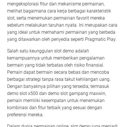
mengeksplorasi fitur dan mekanisme permainan,
melihat bagaimana cara kerja berbagai karakteristik
slot, serta menemukan permainan favorit mereka
sebelum melakukan taruhan nyata. Ini merupakan cara
yang ideal untuk memahami permainan yang berbeda
yang ditawarkan oleh penyedia seperti Pragmatic Play.
Salah satu keunggulan slot demo adalah
kemampuannya untuk memberikan pengalaman
bermain yang tidak terbatas oleh risiko finansial.
Pemain dapat bermain secara bebas dan mencoba
berbagai strategi tanpa rasa takut kehilangan uang.
Dengan banyaknya pilihan yang tersedia, termasuk
demo slot x500 dan demo slot gampang maxwin,
pemain memiliki kesempatan untuk menemukan
kombinasi dan fitur terbaik yang sesuai dengan
preferensi mereka.
Dalam dunia permainan online, slot demo juga menjadi