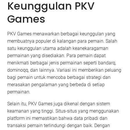
Keunggulan PKV
Games
PKV Games menawarkan berbagai keunggulan yang
membuatnya populer di kalangan para pemain. Salah
satu keunggulan utama adalah keanekaragaman
permainan yang disediakan. Para pemain dapat
menikmati berbagai jenis permainan seperti bandarq,
dominoqq, dan lainnya. Variasi ini memberikan peluang
bagi pemain untuk mencoba berbagai strategi dan
merasakan pengalaman yang berbeda di setiap
permainan.
Selain itu, PKV Games juga dikenal dengan sistem
keamanan yang tinggi. Situs-situs yang menggunakan
platform ini memastikan bahwa data pribadi dan
transaksi pemain terlindungi dengan baik. Dengan