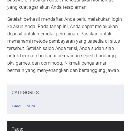
yang kuat agar akun Anda tetap aman.
Setelah berhasil mendaftar, Anda perlu melakukan login
ke akun Anda. Pada tahap ini, Anda dapat melakukan
deposit untuk memulai permainan. Pastikan untuk
memahami metode pembayaran yang tersedia di situs
tersebut. Setelah saldo Anda terisi, Anda sudah siap
untuk bermain berbagai permainan seperti bandarqq,
pkv games, dan dominoqq. Nikmati pengalaman
bermain yang menyenangkan dan bertanggung jawab.
CATEGORIES:
GAME ONLINE
Tags: