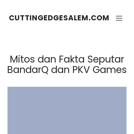
Skip
to
content
CUTTINGEDGESALEM.COM
Mitos dan Fakta Seputar
BandarQ dan PKV Games