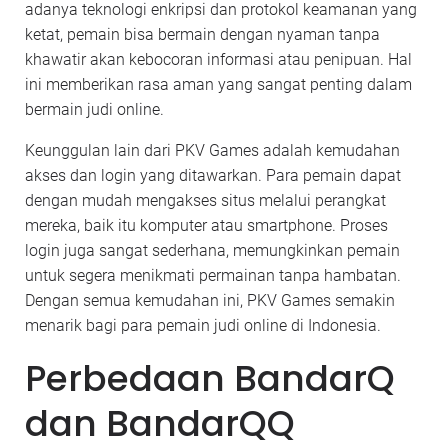
adanya teknologi enkripsi dan protokol keamanan yang
ketat, pemain bisa bermain dengan nyaman tanpa
khawatir akan kebocoran informasi atau penipuan. Hal
ini memberikan rasa aman yang sangat penting dalam
bermain judi online.
Keunggulan lain dari PKV Games adalah kemudahan
akses dan login yang ditawarkan. Para pemain dapat
dengan mudah mengakses situs melalui perangkat
mereka, baik itu komputer atau smartphone. Proses
login juga sangat sederhana, memungkinkan pemain
untuk segera menikmati permainan tanpa hambatan.
Dengan semua kemudahan ini, PKV Games semakin
menarik bagi para pemain judi online di Indonesia.
Perbedaan BandarQ
dan BandarQQ