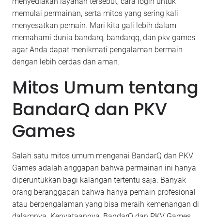
menyediakan layanan tersebut, cara login untuk
memulai permainan, serta mitos yang sering kali
menyesatkan pemain. Mari kita gali lebih dalam
memahami dunia bandarq, bandarqq, dan pkv games
agar Anda dapat menikmati pengalaman bermain
dengan lebih cerdas dan aman.
Mitos Umum tentang
BandarQ dan PKV
Games
Salah satu mitos umum mengenai BandarQ dan PKV
Games adalah anggapan bahwa permainan ini hanya
diperuntukkan bagi kalangan tertentu saja. Banyak
orang beranggapan bahwa hanya pemain profesional
atau berpengalaman yang bisa meraih kemenangan di
dalamnya. Kenyataannya, BandarQ dan PKV Games