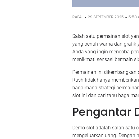
-
-
RAF4L
29 SEPTEMBER 2025
5:58
Salah satu permainan slot yan
yang penuh warna dan grafik
Anda yang ingin mencoba peru
menikmati sensasi bermain slo
Permainan ini dikembangkan o
Rush tidak hanya memberikan
bagaimana strategi permainan
slot ini dan cari tahu bagai
Pengantar 
Demo slot adalah salah satu 
mengeluarkan uang. Dengan m