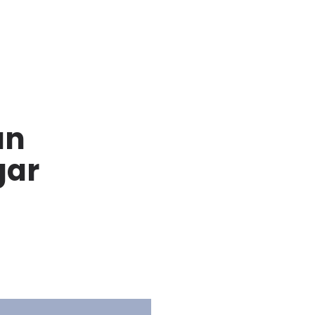
an
gar