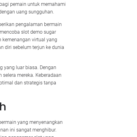
an bagi pemain untuk memahami
 dengan uang sungguhan.
mberikan pengalaman bermain
 mencoba slot demo sugar
n kemenangan virtual yang
diri sebelum terjun ke dunia
g yang luar biasa. Dengan
n selera mereka. Keberadaan
timal dan strategis tanpa
sh
 bermain yang menyenangkan
nan ini sangat menghibur.