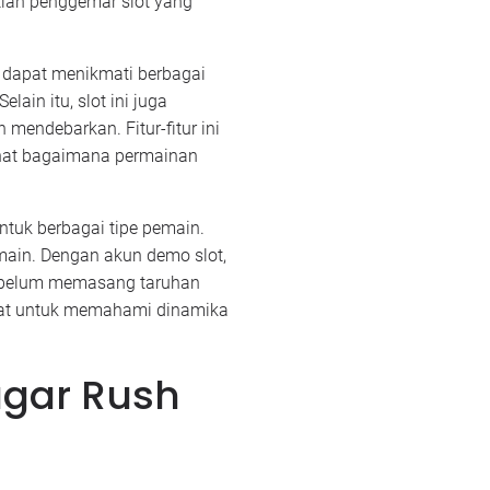
tian penggemar slot yang
 dapat menikmati berbagai
in itu, slot ini juga
mendebarkan. Fitur-fitur ini
hat bagaimana permainan
untuk berbagai tipe pemain.
in. Dengan akun demo slot,
sebelum memasang taruhan
aat untuk memahami dinamika
gar Rush