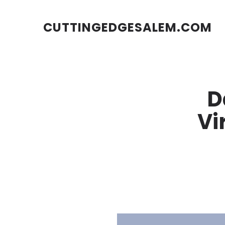
Skip
to
content
CUTTINGEDGESALEM.COM
D
Vi