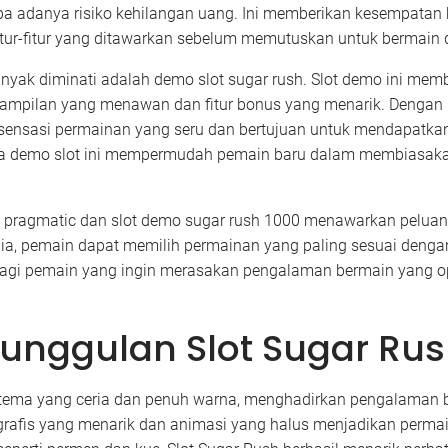
npa adanya risiko kehilangan uang. Ini memberikan kesempat
itur-fitur yang ditawarkan sebelum memutuskan untuk bermain
nyak diminati adalah demo slot sugar rush. Slot demo ini me
mpilan yang menawan dan fitur bonus yang menarik. Dengan
sensasi permainan yang seru dan bertujuan untuk mendapatka
a demo slot ini mempermudah pemain baru dalam membiasakan 
t pragmatic dan slot demo sugar rush 1000 menawarkan peluan
dia, pemain dapat memilih permainan yang paling sesuai denga
 bagi pemain yang ingin merasakan pengalaman bermain yang op
eunggulan Slot Sugar Ru
 tema yang ceria dan penuh warna, menghadirkan pengalaman
grafis yang menarik dan animasi yang halus menjadikan permai