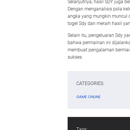
Selanjutnya, hasil SDY juga b
Dengan menganalisis pola kel
angka yang mungkin muncul d
togel Sdy dan meraih hasil ya
Selain itu, pengeluaran Sdy y
bahwa permainan ini dijalank
membuat pengalaman bermain 
sukses.
CATEGORIES:
GAME ONLINE
Tags: