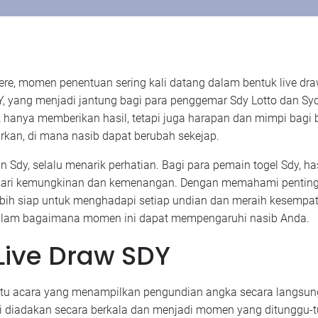
ere, momen penentuan sering kali datang dalam bentuk live dra
, yang menjadi jantung bagi para penggemar Sdy Lotto dan Sydn
k hanya memberikan hasil, tetapi juga harapan dan mimpi bagi 
an, di mana nasib dapat berubah sekejap.
n Sdy, selalu menarik perhatian. Bagi para pemain togel Sdy, h
l dari kemungkinan dan kemenangan. Dengan memahami pentingn
lebih siap untuk menghadapi setiap undian dan meraih kesempa
ih dalam bagaimana momen ini dapat mempengaruhi nasib Anda.
Live Draw SDY
tu acara yang menampilkan pengundian angka secara langsung
ni diadakan secara berkala dan menjadi momen yang ditunggu-t