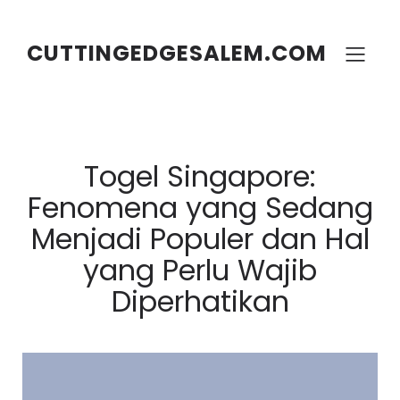
Skip
to
content
CUTTINGEDGESALEM.COM
Togel Singapore:
Fenomena yang Sedang
Menjadi Populer dan Hal
yang Perlu Wajib
Diperhatikan