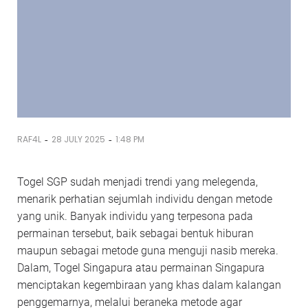
-
-
RAF4L
28 JULY 2025
1:48 PM
Togel SGP sudah menjadi trendi yang melegenda,
menarik perhatian sejumlah individu dengan metode
yang unik. Banyak individu yang terpesona pada
permainan tersebut, baik sebagai bentuk hiburan
maupun sebagai metode guna menguji nasib mereka.
Dalam, Togel Singapura atau permainan Singapura
menciptakan kegembiraan yang khas dalam kalangan
penggemarnya, melalui beraneka metode agar