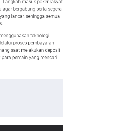
i. Langkah masuk poker rakyat
u agar bergabung serta segera
 yang lancar, sehingga semua
s.
 menggunakan teknologi
Melalui proses pembayaran
enang saat melakukan deposit
uk para pemain yang mencari