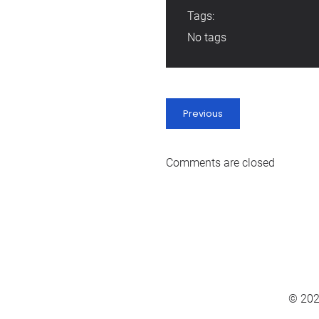
Tags:
No tags
Previous
Comments are closed
© 202