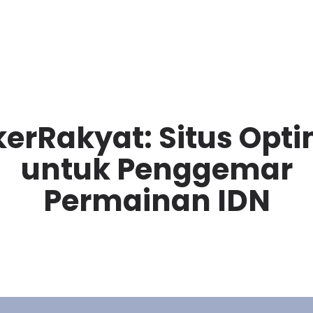
erRakyat: Situs Opt
untuk Penggemar
Permainan IDN