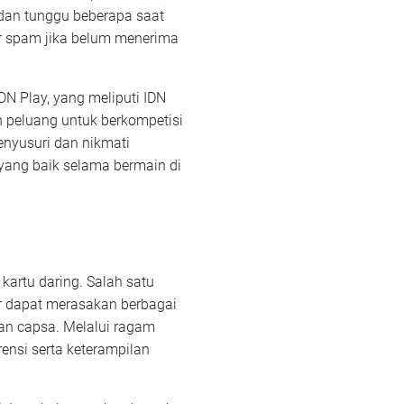
 dan tunggu beberapa saat
er spam jika belum menerima
N Play, yang meliputi IDN
n peluang untuk berkompetisi
enyusuri dan nikmati
yang baik selama bermain di
artu daring. Salah satu
er dapat merasakan berbagai
dan capsa. Melalui ragam
ensi serta keterampilan