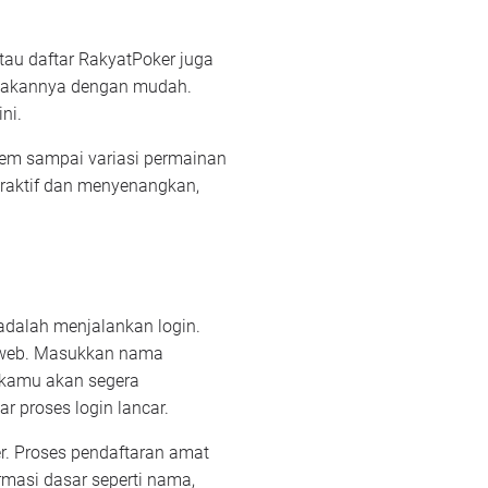
tau daftar RakyatPoker juga
unakannya dengan mudah.
ni.
’em sampai variasi permainan
eraktif dan menyenangkan,
adalah menjalankan login.
as web. Masukkan nama
 kamu akan segera
r proses login lancar.
r. Proses pendaftaran amat
rmasi dasar seperti nama,