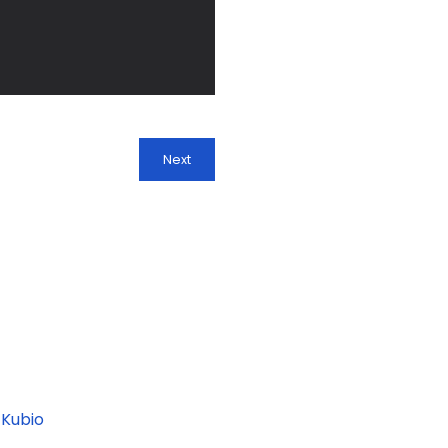
Next
Kubio
d