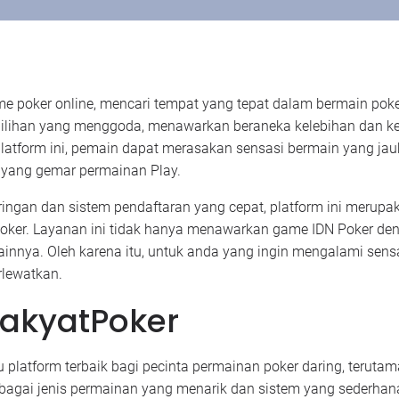
 poker online, mencari tempat yang tepat dalam bermain poke
pilihan yang menggoda, menawarkan beraneka kelebihan dan 
atform ini, pemain dapat merasakan sensasi bermain yang ja
 yang gemar permainan Play.
ngan dan sistem pendaftaran yang cepat, platform ini merupak
poker. Layanan ini tidak hanya menawarkan game IDN Poker den
ainnya. Oleh karena itu, untuk anda yang ingin mengalami sensas
rlewatkan.
akyatPoker
u platform terbaik bagi pecinta permainan poker daring, teru
rbagai jenis permainan yang menarik dan sistem yang sederhan