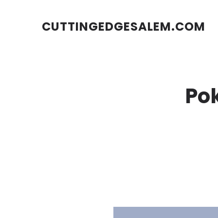
Skip
to
content
CUTTINGEDGESALEM.COM
Pok