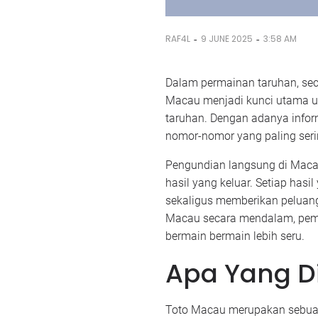
-
-
RAF4L
9 JUNE 2025
3:58 AM
Dalam permainan taruhan, sec
Macau menjadi kunci utama u
taruhan. Dengan adanya infor
nomor-nomor yang paling seri
Pengundian langsung di Macau
hasil yang keluar. Setiap ha
sekaligus memberikan peluan
Macau secara mendalam, pem
bermain bermain lebih seru.
Apa Yang D
Toto Macau merupakan sebuah 