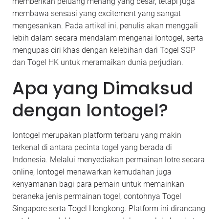
memberikan peluang menang yang besar, tetapi juga
membawa sensasi yang excitement yang sangat
mengesankan. Pada artikel ini, penulis akan menggali
lebih dalam secara mendalam mengenai Iontogel, serta
mengupas ciri khas dengan kelebihan dari Togel SGP
dan Togel HK untuk meramaikan dunia perjudian.
Apa yang Dimaksud
dengan Iontogel?
Iontogel merupakan platform terbaru yang makin
terkenal di antara pecinta togel yang berada di
Indonesia. Melalui menyediakan permainan lotre secara
online, Iontogel menawarkan kemudahan juga
kenyamanan bagi para pemain untuk memainkan
beraneka jenis permainan togel, contohnya Togel
Singapore serta Togel Hongkong. Platform ini dirancang