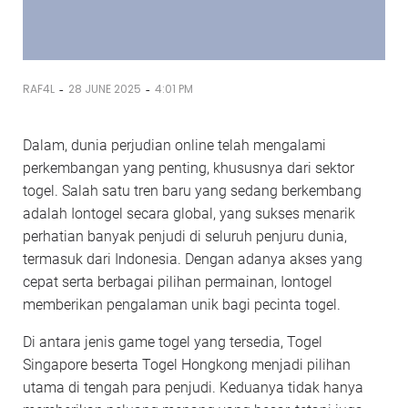
-
-
RAF4L
28 JUNE 2025
4:01 PM
Dalam, dunia perjudian online telah mengalami
perkembangan yang penting, khususnya dari sektor
togel. Salah satu tren baru yang sedang berkembang
adalah Iontogel secara global, yang sukses menarik
perhatian banyak penjudi di seluruh penjuru dunia,
termasuk dari Indonesia. Dengan adanya akses yang
cepat serta berbagai pilihan permainan, Iontogel
memberikan pengalaman unik bagi pecinta togel.
Di antara jenis game togel yang tersedia, Togel
Singapore beserta Togel Hongkong menjadi pilihan
utama di tengah para penjudi. Keduanya tidak hanya