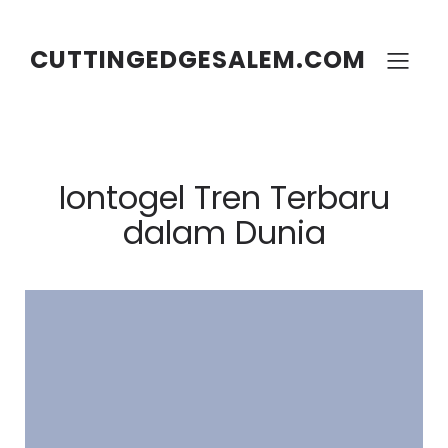
Skip
to
content
CUTTINGEDGESALEM.COM
Iontogel Tren Terbaru
dalam Dunia