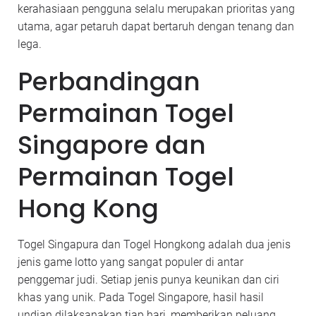
kerahasiaan pengguna selalu merupakan prioritas yang
utama, agar petaruh dapat bertaruh dengan tenang dan
lega.
Perbandingan
Permainan Togel
Singapore dan
Permainan Togel
Hong Kong
Togel Singapura dan Togel Hongkong adalah dua jenis
jenis game lotto yang sangat populer di antar
penggemar judi. Setiap jenis punya keunikan dan ciri
khas yang unik. Pada Togel Singapore, hasil hasil
undian dilaksanakan tiap hari, memberikan peluang