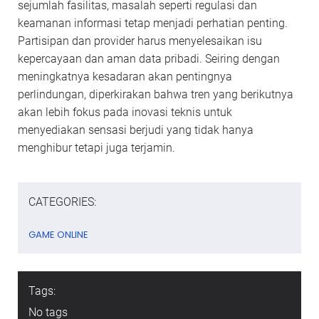
sejumlah fasilitas, masalah seperti regulasi dan
keamanan informasi tetap menjadi perhatian penting.
Partisipan dan provider harus menyelesaikan isu
kepercayaan dan aman data pribadi. Seiring dengan
meningkatnya kesadaran akan pentingnya
perlindungan, diperkirakan bahwa tren yang berikutnya
akan lebih fokus pada inovasi teknis untuk
menyediakan sensasi berjudi yang tidak hanya
menghibur tetapi juga terjamin.
CATEGORIES:
GAME ONLINE
Tags:
No tags